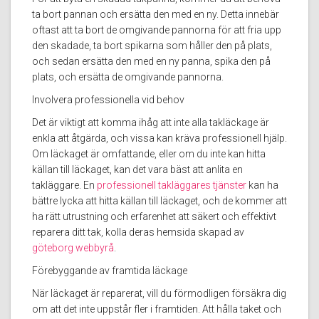
ta bort pannan och ersätta den med en ny. Detta innebär
oftast att ta bort de omgivande pannorna för att fria upp
den skadade, ta bort spikarna som håller den på plats,
och sedan ersätta den med en ny panna, spika den på
plats, och ersätta de omgivande pannorna.
Involvera professionella vid behov
Det är viktigt att komma ihåg att inte alla takläckage är
enkla att åtgärda, och vissa kan kräva professionell hjälp.
Om läckaget är omfattande, eller om du inte kan hitta
källan till läckaget, kan det vara bäst att anlita en
takläggare. En
professionell takläggares tjänster
kan ha
bättre lycka att hitta källan till läckaget, och de kommer att
ha rätt utrustning och erfarenhet att säkert och effektivt
reparera ditt tak, kolla deras hemsida skapad av
göteborg webbyrå
.
Förebyggande av framtida läckage
När läckaget är reparerat, vill du förmodligen försäkra dig
om att det inte uppstår fler i framtiden. Att hålla taket och