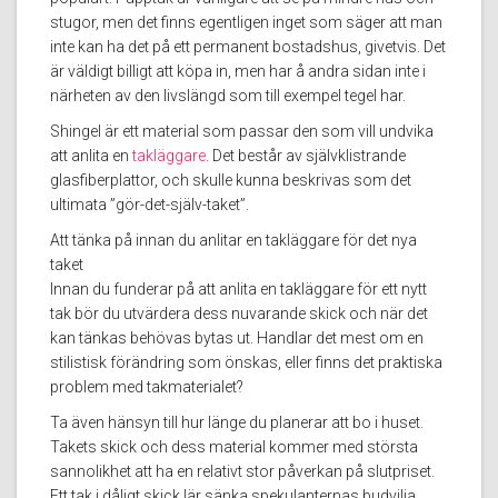
stugor, men det finns egentligen inget som säger att man
inte kan ha det på ett permanent bostadshus, givetvis. Det
är väldigt billigt att köpa in, men har å andra sidan inte i
närheten av den livslängd som till exempel tegel har.
Shingel är ett material som passar den som vill undvika
att anlita en
takläggare
. Det består av självklistrande
glasfiberplattor, och skulle kunna beskrivas som det
ultimata ”gör-det-själv-taket”.
Att tänka på innan du anlitar en takläggare för det nya
taket
Innan du funderar på att anlita en takläggare för ett nytt
tak bör du utvärdera dess nuvarande skick och när det
kan tänkas behövas bytas ut. Handlar det mest om en
stilistisk förändring som önskas, eller finns det praktiska
problem med takmaterialet?
Ta även hänsyn till hur länge du planerar att bo i huset.
Takets skick och dess material kommer med största
sannolikhet att ha en relativt stor påverkan på slutpriset.
Ett tak i dåligt skick lär sänka spekulanternas budvilja