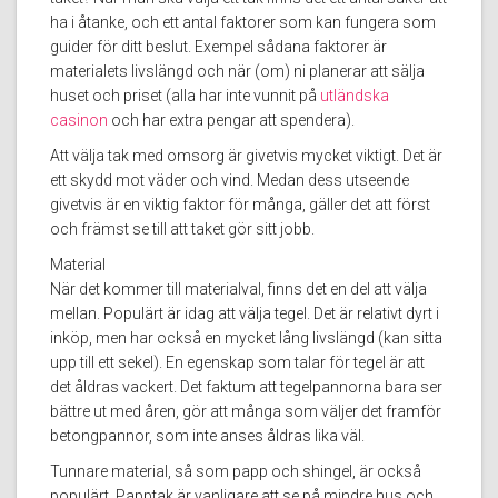
ha i åtanke, och ett antal faktorer som kan fungera som
guider för ditt beslut. Exempel sådana faktorer är
materialets livslängd och när (om) ni planerar att sälja
huset och priset (alla har inte vunnit på
utländska
casinon
och har extra pengar att spendera).
Att välja tak med omsorg är givetvis mycket viktigt. Det är
ett skydd mot väder och vind. Medan dess utseende
givetvis är en viktig faktor för många, gäller det att först
och främst se till att taket gör sitt jobb.
Material
När det kommer till materialval, finns det en del att välja
mellan. Populärt är idag att välja tegel. Det är relativt dyrt i
inköp, men har också en mycket lång livslängd (kan sitta
upp till ett sekel). En egenskap som talar för tegel är att
det åldras vackert. Det faktum att tegelpannorna bara ser
bättre ut med åren, gör att många som väljer det framför
betongpannor, som inte anses åldras lika väl.
Tunnare material, så som papp och shingel, är också
populärt. Papptak är vanligare att se på mindre hus och