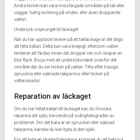
Andra tecken kan vara missfärgade områden på tak eller
väggar, fuktig isolering på vinden, eller även droppande
vatten.
Undersök ursprunget till läckaget
När du har upptäckt tecken på ett takläckage är det dags
att hitta källan. Detta kan vara knepigt, eftersom vatten
tenderar att färdas innan det droppar ner och skapar en
blöt fläck. Börja med att undersöka taket ovanför det
område där du ser tecken på vatten. Titta efter trasiga,
spruckna eller saknade takpannor eller tecken på
vattenskador.
Reparation av läckaget
Om du har hittat källan till läckaget kan du försöka
reparera det själv, beroende på svårighetsgraden av
problemet. Om det bara är en sprucken eller saknad
takpanna, kanske du kan byta ut den själv.
För att byta en skadad takpanna, kommer du att behöva