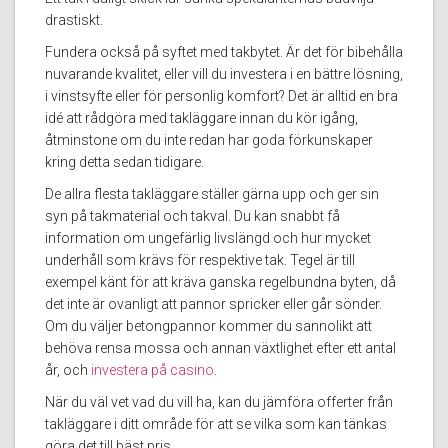
drastiskt.
Fundera också på syftet med takbytet. Är det för bibehålla
nuvarande kvalitet, eller vill du investera i en bättre lösning,
i vinstsyfte eller för personlig komfort? Det är alltid en bra
idé att rådgöra med takläggare innan du kör igång,
åtminstone om du inte redan har goda förkunskaper
kring detta sedan tidigare.
De allra flesta takläggare ställer gärna upp och ger sin
syn på takmaterial och takval. Du kan snabbt få
information om ungefärlig livslängd och hur mycket
underhåll som krävs för respektive tak. Tegel är till
exempel känt för att kräva ganska regelbundna byten, då
det inte är ovanligt att pannor spricker eller går sönder.
Om du väljer betongpannor kommer du sannolikt att
behöva rensa mossa och annan växtlighet efter ett antal
år, och
investera på casino
.
När du väl vet vad du vill ha, kan du jämföra offerter från
takläggare i ditt område för att se vilka som kan tänkas
göra det till bäst pris.