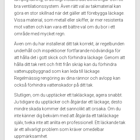
bra ventilationssystem. Även rätt val av takmaterial kan
göra en stor skillnad när det gäller att förebygga läckage.
Vissa material, som metall eller skiffer, är mer resistenta
mot vatten och kan vara ett bättre val om du bor i ett
område med mycket regn.
Även om du har installerat ditt tak korrekt, är regelbunden
underhåll och inspektioner fortfarande nödvändiga för
att hålla det i gott skick och förhindra läckage. Genom att
hålla ditt tak rent och fritt från skräp kan du förhindra
vattenuppbyggnad som kan leda till läckage.
Regelmässig rengöring av dina rännor och avlopp kan
också förhindra vattenskador på ditt tak.
Slutligen, om du upptäcker ett takläckage, agera snabbt.
Ju tidigare du upptäcker och åtgärdar ett läckage, desto
mindre skada kommer det sannolikt att orsaka. Om du
inte känner dig bekväm med att åtgärda ett takläckage
själv, tveka inte att anlita en professionell. Ett läckande tak
är ett allvarligt problem som kräver omedelbar
uppmärksamhet.