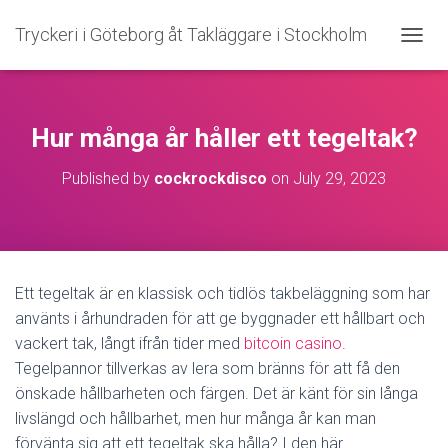
Tryckeri i Göteborg åt Takläggare i Stockholm
T
O
G
G
L
Hur många år håller ett tegeltak?
E
N
Published by
cockrockdisco
on
July 29, 2023
A
V
I
G
A
T
Ett tegeltak är en klassisk och tidlös takbeläggning som har
I
använts i århundraden för att ge byggnader ett hållbart och
O
N
vackert tak, långt ifrån tider med
bitcoin casino
.
Tegelpannor tillverkas av lera som bränns för att få den
önskade hållbarheten och färgen. Det är känt för sin långa
livslängd och hållbarhet, men hur många år kan man
förvänta sig att ett tegeltak ska hålla? I den här