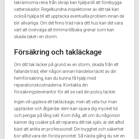
takrännorna rena från skräp kan hjälpa till att förebygga
vattenskador. Regelbundna inspektioner av ditt tak kan
också hjälpa till att upptäcka eventuella problem innan de
blir allvarliga. Om det finns träd nära ditt hus kan det vara
värt att överväga att trimma tillbaka grenar som kan
skada taket i en storm.
Försäkring och takläckage
Om ditt tak läcker på grund av en storm, skada från ett
fallande träd, eller någon annan händelse täckt av din
hemförsäkring, kan du kunna få hjälp med
reparationskostnaderna. Kontakta din
försäkringsleverantör för att se vad din policy täcker.
Ingen vill uppleva ett takläckage, men att veta hur man
upptäcker och åtgärdar dem kan spara dig mycket tid
och pengar på lång sikt. Kom ihåg, att om du någonsin
känner dig osäker på att reparera ditt tak själv, är det alltid
bäst att anlita en professionell. Din trygghet och säkerhet
bör alltid vara din första prioritet. Så nästa gång du ser en