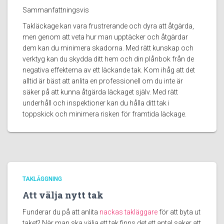
Sammanfattningsvis
Takläckage kan vara frustrerande och dyra att åtgärda,
men genom att veta hur man upptäcker och åtgärdar
dem kan du minimera skadorna. Med rätt kunskap och
verktyg kan du skydda ditt hem och din plånbok från de
negativa effekterna av ett läckande tak. Kom ihåg att det
alltid är bäst att anlita en professionell om du inte är
säker på att kunna åtgärda läckaget själv. Med rätt
underhåll och inspektioner kan du hålla ditt tak i
toppskick och minimera risken för framtida läckage.
TAKLÄGGNING
Att välja nytt tak
Funderar du på att anlita
nackas takläggare
för att byta ut
taket? När man ska välja ett tak finns det ett antal saker att