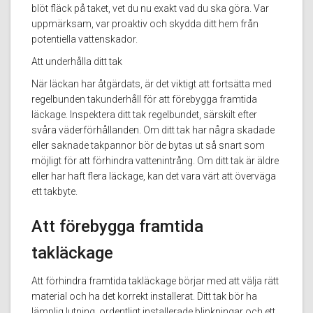
blöt fläck på taket, vet du nu exakt vad du ska göra. Var
uppmärksam, var proaktiv och skydda ditt hem från
potentiella vattenskador.
Att underhålla ditt tak
När läckan har åtgärdats, är det viktigt att fortsätta med
regelbunden takunderhåll för att förebygga framtida
läckage. Inspektera ditt tak regelbundet, särskilt efter
svåra väderförhållanden. Om ditt tak har några skadade
eller saknade takpannor bör de bytas ut så snart som
möjligt för att förhindra vattenintrång. Om ditt tak är äldre
eller har haft flera läckage, kan det vara värt att överväga
ett takbyte.
Att förebygga framtida
takläckage
Att förhindra framtida takläckage börjar med att välja rätt
material och ha det korrekt installerat. Ditt tak bör ha
lämplig lutning, ordentligt installerade blinkningar och ett