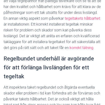
att välja tegelpannor från pålitliga tillverkare och se till att de
har den kvalitet och hållbarhet som krävs för att klara av de
påfrestningar som ett tak utsätts för under dess livslängd.
En annan viktig aspekt som påverkar
tegeltakets hållbarhet
är installationen. Ett korrekt installerat tegeltak minskar
risken för problem och skador som kan påverka dess
livslängd. Det är viktigt att anlita en erfaren och kvalificerad
takläggare för att installera tegeltaket för att säkerställa att
det görs på rätt sätt och att taket får en
korrekt tätning
.
Regelbundet underhåll är avgörande
för att förlänga livslängden för ett
tegeltak
Att inspektera taket regelbundet och åtgärda eventuella
skador eller problem i tid kan förhindra att de förvärras och
påverkar takets hållbarhet. Det är också viktigt att hålla
taket rent från alger, mossa och löv som kan hålla kvar fukt